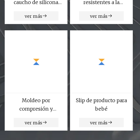
caucho de silicona
resistentes a la
colorido de alta calidad
abrasión de diferentes
ver más
ver más
para silla de ruedas
tamaños PTFE NBR
FKM Silicona PU HNBR
Negro Verde Marrón
Blanco Rojo Sellos de
anillos tóricos
Moldeo por
Slip de producto para
compresión y
bebé
inyección de caucho
ver más
ver más
de silicona
personalizado en 3D