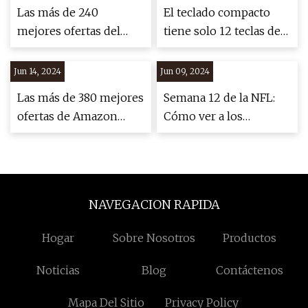
Las más de 240
El teclado compacto
mejores ofertas del
tiene solo 12 teclas de
Black Friday aún
función.
disponibles el
Jun 14, 2024
Jun 09, 2024
domingo de 2022
Las más de 380 mejores
Semana 12 de la NFL:
ofertas de Amazon
Cómo ver a los
Cyber ​​Monday
Gigantes de Nueva
disponibles ahora
York
NAVEGACION RAPIDA
Hogar
Sobre Nosotros
Productos
Noticias
Blog
Contáctenos
Mapa Del Sitio
Privacy Policy