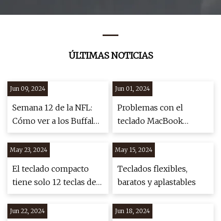
para productos de
caucho de silicona
ÚLTIMAS NOTICIAS
Jun 09, 2024
Jun 01, 2024
Semana 12 de la NFL:
Problemas con el
Cómo ver a los Buffalo
teclado MacBook
Bills
Pro/Air Butterfly (se
repite, se atasca, no
May 23, 2024
May 15, 2024
responde)
El teclado compacto
Teclados flexibles,
tiene solo 12 teclas de
baratos y aplastables
función.
Jun 22, 2024
Jun 18, 2024