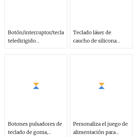
Botón/interruptor/teclado
Teclado láser de
teledirigido
caucho de silicona
modificado para
colorido de alta calidad
requisitos particulares
para silla de ruedas
del teclado de la goma
de silicona de la
membrana del cojín
Botones pulsadores de
Personaliza el juego de
teclado de goma,
alimentación para