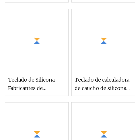
OEM personalizados
personalizados de
caucho de silicona para
control remoto
Teclado de Silicona
Teclado de calculadora
Fabricantes de
de caucho de silicona
Teclados de Goma
atóxico
Personalizados con
Interruptor de
Membrana de Caucho