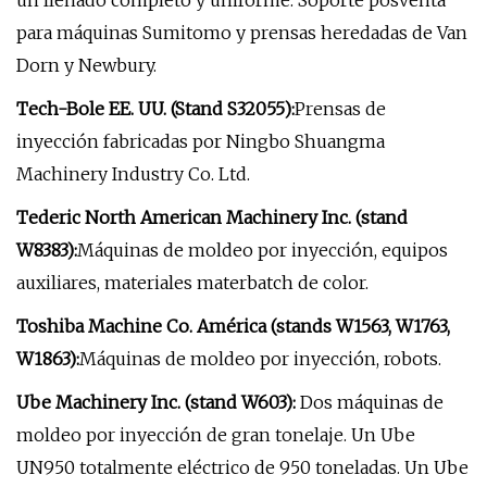
un llenado completo y uniforme. Soporte posventa
para máquinas Sumitomo y prensas heredadas de Van
Dorn y Newbury.
Tech-Bole EE. UU. (Stand S32055):
Prensas de
inyección fabricadas por Ningbo Shuangma
Machinery Industry Co. Ltd.
Tederic North American Machinery Inc. (stand
W8383):
Máquinas de moldeo por inyección, equipos
auxiliares, materiales materbatch de color.
Toshiba Machine Co. América (stands W1563, W1763,
W1863):
Máquinas de moldeo por inyección, robots.
Ube Machinery Inc. (stand W603):
Dos máquinas de
moldeo por inyección de gran tonelaje. Un Ube
UN950 totalmente eléctrico de 950 toneladas. Un Ube