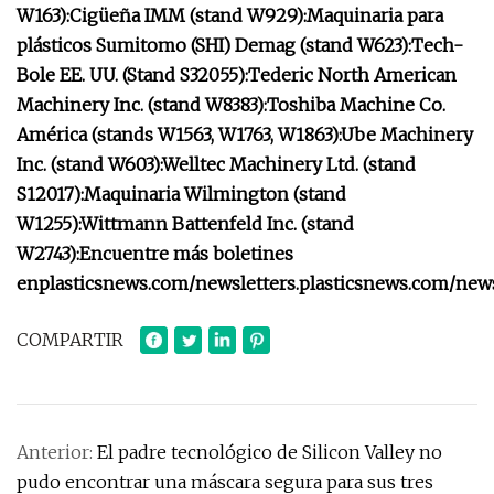
W163):
Cigüeña IMM (stand W929):
Maquinaria para
plásticos Sumitomo (SHI) Demag (stand W623):
Tech-
Bole EE. UU. (Stand S32055):
Tederic North American
Machinery Inc. (stand W8383):
Toshiba Machine Co.
América (stands W1563, W1763, W1863):
Ube Machinery
Inc. (stand W603):
Welltec Machinery Ltd. (stand
S12017):
Maquinaria Wilmington (stand
W1255):
Wittmann Battenfeld Inc. (stand
W2743):
Encuentre más boletines
en
plasticsnews.com/newsletters
.
plasticsnews.com/news
COMPARTIR
Anterior:
El padre tecnológico de Silicon Valley no
pudo encontrar una máscara segura para sus tres