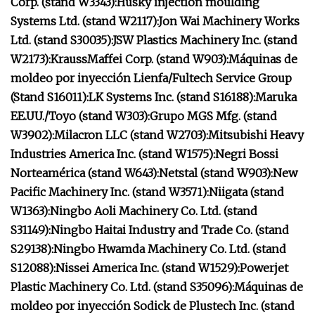
Corp. (stand W3343):
Husky injection moulding
Systems Ltd. (stand W2117):
Jon Wai Machinery Works
Ltd. (stand S30035):
JSW Plastics Machinery Inc. (stand
W2173):
KraussMaffei Corp. (stand W903):
Máquinas de
moldeo por inyección Lienfa/Fultech Service Group
(Stand S16011):
LK Systems Inc. (stand S16188):
Maruka
EE.UU./Toyo (stand W303):
Grupo MGS Mfg. (stand
W3902):
Milacron LLC (stand W2703):
Mitsubishi Heavy
Industries America Inc. (stand W1575):
Negri Bossi
Norteamérica (stand W643):
Netstal (stand W903):
New
Pacific Machinery Inc. (stand W3571):
Niigata (stand
W1363):
Ningbo Aoli Machinery Co. Ltd. (stand
S31149):
Ningbo Haitai Industry and Trade Co. (stand
S29138):
Ningbo Hwamda Machinery Co. Ltd. (stand
S12088):
Nissei America Inc. (stand W1529):
Powerjet
Plastic Machinery Co. Ltd. (stand S35096):
Máquinas de
moldeo por inyección Sodick de Plustech Inc. (stand