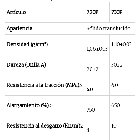
Artículo
720P
730P
7
Apariencia
Sólido translúcido
Densidad (g/cm³)
1,10±0,03
1,
1,06±0,03
Dureza (Orilla A)
30±2
4
20±2
Resistencia a la tracción (MPa)≥
6.0
6.
4.0
Alargamiento (%) ≥
650
5
750
Resistencia al desgarro (Kn/m)≥
10
1
8