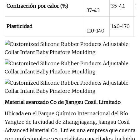
Contracción por calor (%)
3.5-4.1
3.
3.7-4.3
Plasticidad
140-170
1
110-140
Material avanzado Co de Jiangsu Cosil. Limitado
Ubicada en el Parque Químico Internacional del Río
Yangtze de la ciudad de Zhangjiagang, Jiangsu Cosil
Advanced Material Co., Ltd es una empresa que cuenta
con profesionales y especialistas capacitados, incluido