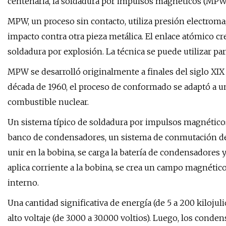
centenaria, la soldadura por impulsos magnéticos (MPW),
MPW, un proceso sin contacto, utiliza presión electroma
impacto contra otra pieza metálica. El enlace atómico cr
soldadura por explosión. La técnica se puede utilizar pa
MPW se desarrolló originalmente a finales del siglo XI
década de 1960, el proceso de conformado se adaptó a un 
combustible nuclear.
Un sistema típico de soldadura por impulsos magnético
banco de condensadores, un sistema de conmutación de a
unir en la bobina, se carga la batería de condensadores y
aplica corriente a la bobina, se crea un campo magnéti
interno.
Una cantidad significativa de energía (de 5 a 200 kiloju
alto voltaje (de 3.000 a 30.000 voltios). Luego, los conde